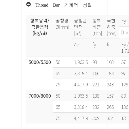
Thread Bar 기계적 성질
항복응력/
공칭경
공칭단
항복
극한
Fy =
극한응력
Ø[mm]
면적
하중
하중
[to
(kg/㎠)
[㎟]
[ton]
[ton]
Ae
fy
fu
Fy /
1.7
5000/5500
50
1,963.5
98
108
57
65
3,318.4
166
183
97
75
4,417.9
221
243
129
7000/8000
50
1,963.5
138
157
80
65
3,318.4
232
266
136
75
4,417.9
309
354
181