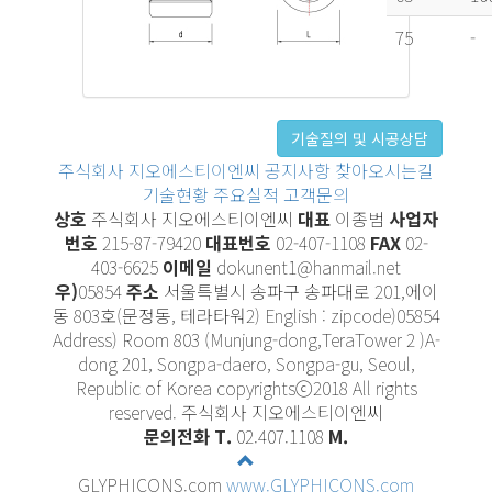
75
-
기술질의 및 시공상담
주식회사 지오에스티이엔씨
공지사항
찾아오시는길
기술현황
주요실적
고객문의
상호
주식회사 지오에스티이엔씨
대표
이종범
사업자
번호
215-87-79420
대표번호
02-407-1108
FAX
02-
403-6625
이메일
dokunent1@hanmail.net
우)
05854
주소
서울특별시 송파구 송파대로 201,에이
동 803호(문정동, 테라타워2) English : zipcode)05854
Address) Room 803 (Munjung-dong,TeraTower 2 )A-
dong 201, Songpa-daero, Songpa-gu, Seoul,
Republic of Korea copyrightsⓒ2018 All rights
reserved. 주식회사 지오에스티이엔씨
문의전화 T.
02.407.1108
M.
GLYPHICONS.com
www.GLYPHICONS.com