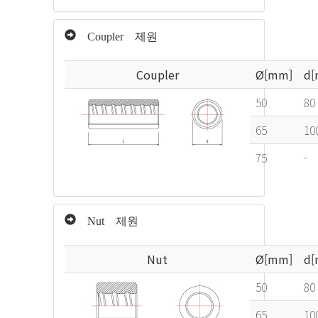
Coupler 제원
Coupler
Ø[mm]
d[
50
80
65
10
75
-
Nut 제원
Nut
Ø[mm]
d[
50
80
65
10