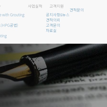
야
사업실적
고객지원
견적문의
le with Grouting
공지사항&뉴스
견적의뢰
(HPG공법)
고객문의
자료실
ting