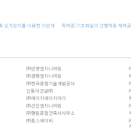
축 오거장치를 이용한 지반개
특허증(기초파일의 선행하중 재하공
㈜만영엔지니어링
㈜경화엔지니어링
㈜한국종합기술개발공사
신동아건설㈜
㈜에이치에이치아이
㈜선진엔지니어링
㈜행림종합건축사사무소
㈜포스에이씨