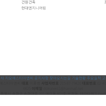
건원건축
현대엔지니어링
사 지오에스티이엔씨
공지사항
찾아오시는길
기술현황
주요실적
고
오에스티이엔씨
대표
이종범
사업자번호
215-87-79420
대표번호
02-40
6625
이메일
dokunent1@hanmail.net
별시 송파구 송파대로 201,에이동 803호(문정동, 테라타워2) English :
(Munjung-dong,TeraTower 2 )A-dong 201, Songpa-daero, Songpa-
Korea copyrightsⓒ2018 All rights reserved. 주식회사 지오에스