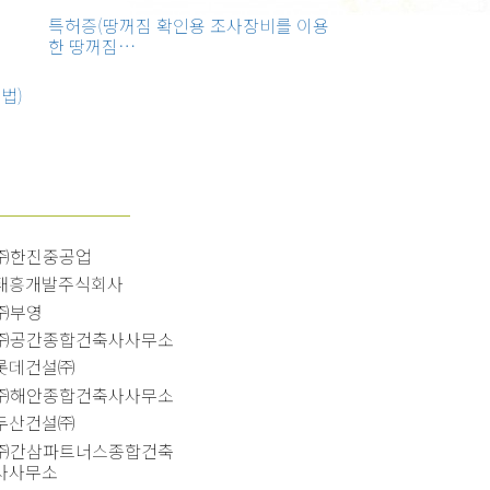
특허증(땅꺼짐 확인용 조사장비를 이용
한 땅꺼짐…
법)
㈜한진중공업
태흥개발주식회사
㈜부영
㈜공간종합건축사사무소
롯데건설㈜
㈜해안종합건축사사무소
두산건설㈜
㈜간삼파트너스종합건축
사사무소