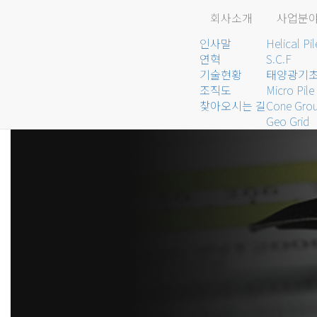
회사소개
사업분
인사말
Helical Pi
연혁
S.C.F
기술현황
태양광기초
조직도
Micro Pile
찾아오시는 길
Cone Grou
Geo Grid