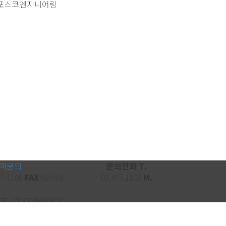
포스코엔지니어링
객문의
문의전화 T.
7-1108
FAX
02-403-
02.407.1108
M.
 zipcode)05854
gu, Seoul, Republic
티이엔씨