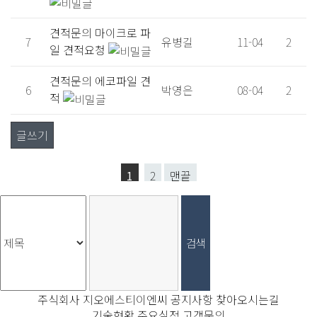
견적문의
마이크로 파
7
유병길
11-04
2
일 견적요청
견적문의
에코파일 견
6
박영은
08-04
2
적
글쓰기
1
2
맨끝
주식회사 지오에스티이엔씨
공지사항
찾아오시는길
기술현황
주요실적
고객문의