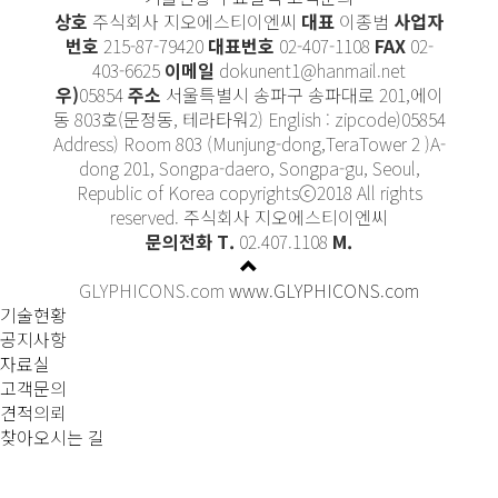
상호
주식회사 지오에스티이엔씨
대표
이종범
사업자
번호
215-87-79420
대표번호
02-407-1108
FAX
02-
403-6625
이메일
dokunent1@hanmail.net
우)
05854
주소
서울특별시 송파구 송파대로 201,에이
동 803호(문정동, 테라타워2) English : zipcode)05854
Address) Room 803 (Munjung-dong,TeraTower 2 )A-
dong 201, Songpa-daero, Songpa-gu, Seoul,
Republic of Korea copyrightsⓒ2018 All rights
reserved. 주식회사 지오에스티이엔씨
문의전화 T.
02.407.1108
M.
GLYPHICONS.com
www.GLYPHICONS.com
기술현황
공지사항
자료실
고객문의
견적의뢰
찾아오시는 길