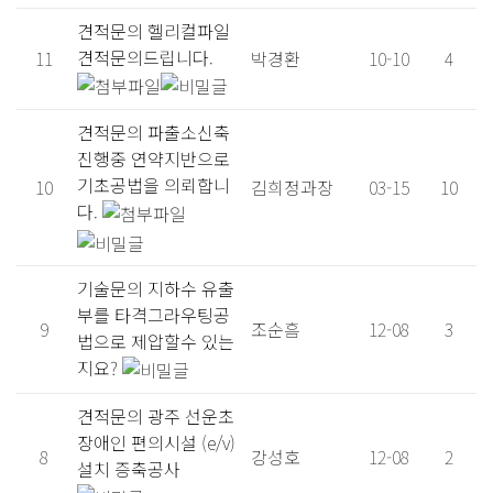
견적문의
헬리컬파일
견적문의드립니다.
11
박경환
10-10
4
견적문의
파출소신축
진행중 연약지반으로
기초공법을 의뢰합니
10
김희정과장
03-15
10
다.
기술문의
지하수 유출
부를 타격그라우팅공
9
조순흠
12-08
3
법으로 제압할수 있는
지요?
견적문의
광주 선운초
장애인 편의시설 (e/v)
8
강성호
12-08
2
설치 증축공사