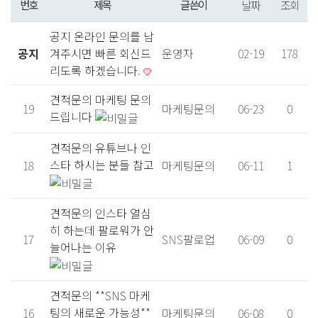
번호
제목
글쓴이
날짜
조회
공지
온라인 문의를 남
공지
겨주시면 빠른 회신드
운영자
02-19
178
리도록 하겠습니다.
견적문의
마케팅 문의
19
마케팅문의
06-23
0
드립니다
견적문의
유튜브나 인
스타 하시는 분들 참고
18
마케팅문의
06-11
1
견적문의
인스타 열심
히 하는데 팔로워가 안
17
SNS팔로업
06-09
0
늘어나는 이유
견적문의
**SNS 마케
팅의 새로운 가능성**
16
마케팅문의
06-08
0